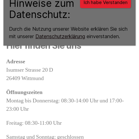
Hinweise zum
Ich habe Verstanden
Willkommen auf unserer neuen Internetseite. Hier
Datenschutz:
finden Sie die aktuellen Veranstaltungen, Termine und
Speisekarten des Casino Richthofen e.V.
Durch die Nutzung unserer Website erklären Sie sich
mit unserer
Datenschutzerklärung
einverstanden.
Hier finden Sie uns
Adresse
Isumser Strasse 20 D
26409 Wittmund
Öffnungszeiten
Montag bis Donnerstag: 08:30-14:00 Uhr und 17:00-
23:00 Uhr
Freitag: 08:30-11:00 Uhr
Samstag und Sonntag: geschlossen