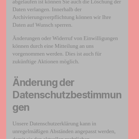
abgelaufen ist können Sie auch die Löschung der
Daten verlangen. Innerhalb der
Archivierungsverpflichtung können wir Ihre
Daten auf Wunsch sperren.
Änderungen oder Widerruf von Einwilligungen
können durch eine Mitteilung an uns
vorgenommen werden. Dies ist auch für
zukünftige Aktionen möglich.
Änderung der
Datenschutzbestimmun
gen
Unsere Datenschutzerklärung kann in
unregelmäßigen Abständen angepasst werden,