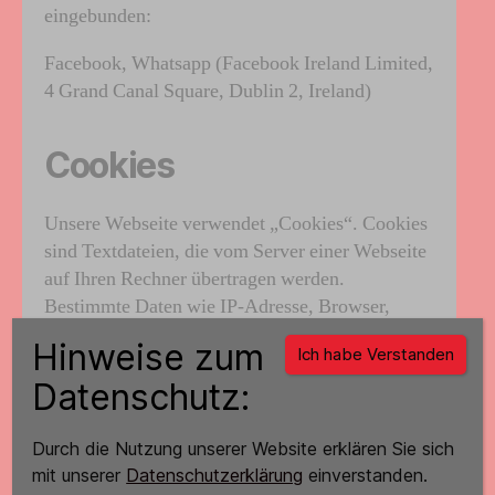
eingebunden:
Facebook, Whatsapp (Facebook Ireland Limited,
4 Grand Canal Square, Dublin 2, Ireland)
Cookies
Unsere Webseite verwendet „Cookies“. Cookies
sind Textdateien, die vom Server einer Webseite
auf Ihren Rechner übertragen werden.
Bestimmte Daten wie IP-Adresse, Browser,
Betriebssystem und Internet Verbindung werden
Hinweise zum
Ich habe Verstanden
dabei übertragen.
Datenschutz:
Cookies starten keine Programme und
übertragen keine Viren. Die durch Cookies
Durch die Nutzung unserer Website erklären Sie sich
gesammelten Informationen dienen dazu, Ihnen
mit unserer
Datenschutzerklärung
einverstanden.
die Navigation zu erleichtern und die Anzeige