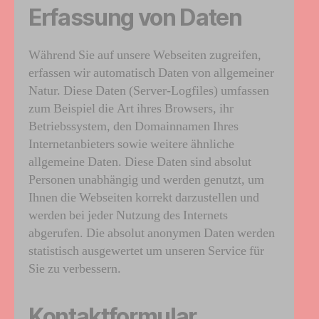
Erfassung von Daten
Während Sie auf unsere Webseiten zugreifen,
erfassen wir automatisch Daten von allgemeiner
Natur. Diese Daten (Server-Logfiles) umfassen
zum Beispiel die Art ihres Browsers, ihr
Betriebssystem, den Domainnamen Ihres
Internetanbieters sowie weitere ähnliche
allgemeine Daten. Diese Daten sind absolut
Personen unabhängig und werden genutzt, um
Ihnen die Webseiten korrekt darzustellen und
werden bei jeder Nutzung des Internets
abgerufen. Die absolut anonymen Daten werden
statistisch ausgewertet um unseren Service für
Sie zu verbessern.
Kontaktformular