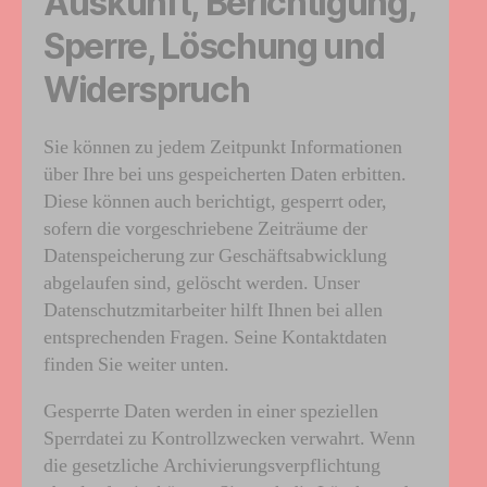
Auskunft, Berichtigung,
Sperre, Löschung und
Widerspruch
Sie können zu jedem Zeitpunkt Informationen
über Ihre bei uns gespeicherten Daten erbitten.
Diese können auch berichtigt, gesperrt oder,
sofern die vorgeschriebene Zeiträume der
Datenspeicherung zur Geschäftsabwicklung
abgelaufen sind, gelöscht werden. Unser
Datenschutzmitarbeiter hilft Ihnen bei allen
entsprechenden Fragen. Seine Kontaktdaten
finden Sie weiter unten.
Gesperrte Daten werden in einer speziellen
Sperrdatei zu Kontrollzwecken verwahrt. Wenn
die gesetzliche Archivierungsverpflichtung